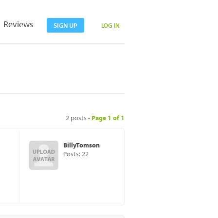
Reviews
SIGN UP
LOG IN
2 posts •
Page
1
of
1
BillyTomson
Posts: 22