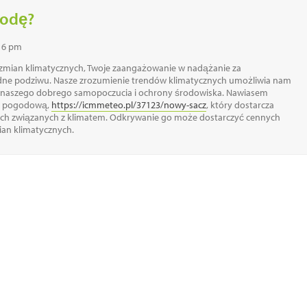
godę?
16 pm
 zmian klimatycznych, Twoje zaangażowanie w nadążanie za
ne podziwu. Nasze zrozumienie trendów klimatycznych umożliwia nam
 naszego dobrego samopoczucia i ochrony środowiska. Nawiasem
ję pogodową,
https://icmmeteo.pl/37123/nowy-sacz
, który dostarcza
ch związanych z klimatem. Odkrywanie go może dostarczyć cennych
ian klimatycznych.