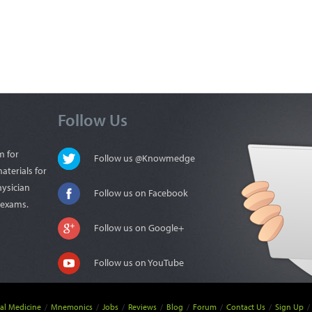
Follow Us
m for
Follow us @Knowmedge
aterials for
hysician
Follow us on Facebook
n exams.
Follow us on Google+
Follow us on YouTube
nal Medicine
/
Mnemonics
/
Jobs
/
Reviews
/
Blog
/
Forum
/
Contact Us
/
Sign Up
/