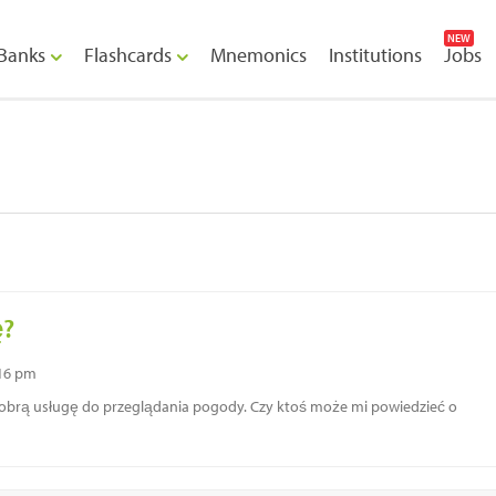
NEW
Banks
Flashcards
Mnemonics
Institutions
Jobs
ę?
:16 pm
dobrą usługę do przeglądania pogody. Czy ktoś może mi powiedzieć o