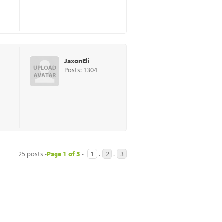
JaxonEli
Posts: 1304
25 posts •
Page
1
of
3
•
1
.
2
.
3