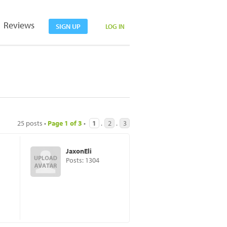
Reviews
SIGN UP
LOG IN
25 posts •
Page
1
of
3
•
1
.
2
.
3
JaxonEli
Posts: 1304