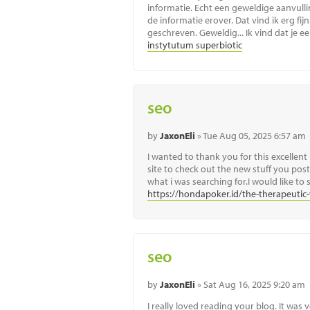
informatie. Echt een geweldige aanvulli
de informatie erover. Dat vind ik erg fi
geschreven. Geweldig... Ik vind dat je 
instytutum superbiotic
seo
by
JaxonEli
» Tue Aug 05, 2025 6:57 am
I wanted to thank you for this excellent 
site to check out the new stuff you post.
what i was searching for.I would like t
https://hondapoker.id/the-therapeutic
seo
by
JaxonEli
» Sat Aug 16, 2025 9:20 am
I really loved reading your blog. It was