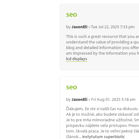
seo
by
JaxonEli
» Tue Jul 22, 2025 7:33 pm
This is such a great resource that you ar
understand the value of providing a qua
blog and detailed information you offer!
am impressed by the information you ha
lcd displays
seo
by
JaxonEli
» Fri Aug 01, 2025 5:18 am
Ďakujem, že ste si našli čas na diskusi
Ak je to možné, ako budete získavať odb
Je to pre mňa mimoriadne užitočné. Sm
príspevku nájdete veľa prístupov. Pres
tom. Skvelá práca. Je to veľmi pekný č
článok...
instytutum superbiotic