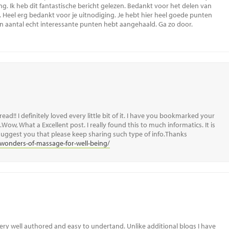
ng. Ik heb dit fantastische bericht gelezen. Bedankt voor het delen van
jn. Heel erg bedankt voor je uitnodiging. Je hebt hier heel goede punten
een aantal echt interessante punten hebt aangehaald. Ga zo door.
read!! I definitely loved every little bit of it. I have you bookmarked your
Wow, What a Excellent post. I really found this to much informatics. It is
o suggest you that please keep sharing such type of info.Thanks
-wonders-of-massage-for-well-being/
 very well authored and easy to undertand. Unlike additional blogs I have