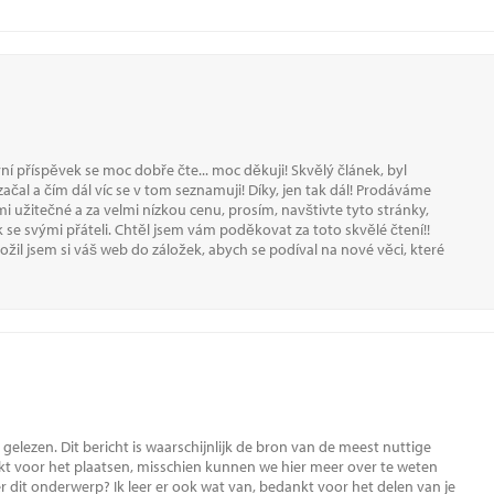
ní příspěvek se moc dobře čte... moc děkuji! Skvělý článek, byl
čal a čím dál víc se v tom seznamuji! Díky, jen tak dál! Prodáváme
mi užitečné a za velmi nízkou cenu, prosím, navštivte tyto stránky,
k se svými přáteli. Chtěl jsem vám poděkovat za toto skvělé čtení!!
ožil jsem si váš web do záložek, abych se podíval na nové věci, které
 gelezen. Dit bericht is waarschijnlijk de bron van de meest nuttige
kt voor het plaatsen, misschien kunnen we hier meer over te weten
 dit onderwerp? Ik leer er ook wat van, bedankt voor het delen van je