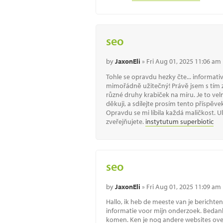
seo
by
JaxonEli
» Fri Aug 01, 2025 11:06 am
Tohle se opravdu hezky čte... informativ
mimořádně užitečný! Právě jsem s tím za
různé druhy krabiček na míru. Je to vel
děkuji, a sdílejte prosím tento příspěve
Opravdu se mi líbila každá maličkost. Ul
zveřejňujete.
instytutum superbiotic
seo
by
JaxonEli
» Fri Aug 01, 2025 11:09 am
Hallo, ik heb de meeste van je berichten
informatie voor mijn onderzoek. Bedan
komen. Ken je nog andere websites over