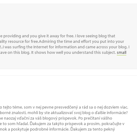
e providing and you give it away for free. I love seeing blog that
lity resource for free.Admiring the time and effort you put into your
..I was surfing the Internet for information and came across your blog. I
ve on this blog. It shows how well you understand this subject.
small
u o tejto téme, som v nej pevne presvedčený a rád sa o nej dozviem viac.
orné znalosti, mohli by ste aktualizovať svoj blog o ďalšie informácie?
e naozaj vďační za váš blogový príspevok. Po prečítaní vášho
ne to som hľadal. Ďakujem za takýto príspevok a prosím, pokračujte v
lánok a poskytuje podrobné informácie. Ďakujem za tento pekný