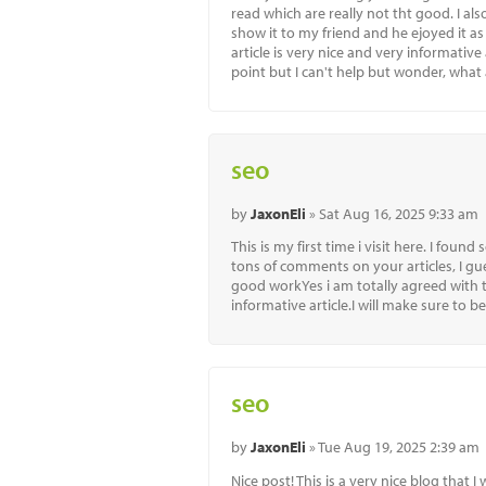
read which are really not tht good. I als
show it to my friend and he ejoyed it as 
article is very nice and very informativ
point but I can't help but wonder, what 
seo
by
JaxonEli
» Sat Aug 16, 2025 9:33 am
This is my first time i visit here. I foun
tons of comments on your articles, I gu
good workYes i am totally agreed with thi
informative article.I will make sure to 
seo
by
JaxonEli
» Tue Aug 19, 2025 2:39 am
Nice post! This is a very nice blog that I