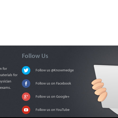
Follow Us
m for
Follow us @Knowmedge
aterials for
hysician
Follow us on Facebook
n exams.
Follow us on Google+
Follow us on YouTube