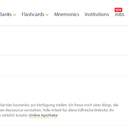
NEW
Banks
Flashcards
Mnemonics
Institutions
Jobs
e Sie hier kostenlos zur Verfügung stellen. Ich freue mich über Blogs, die
 Ressource verstehen. Tolle Arbeit für diese hilfreiche Website. Ihr
 wirklich kreativ.
Online Apotheke