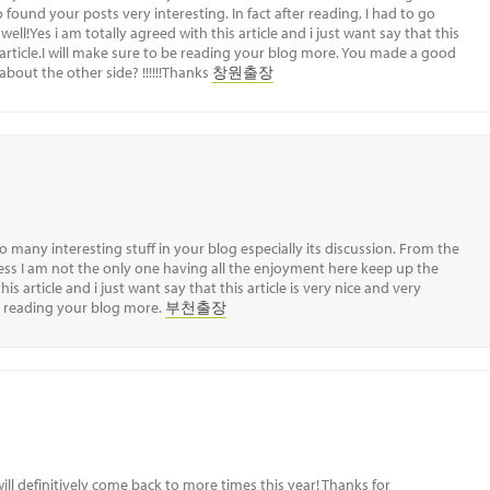
o found your posts very interesting. In fact after reading, I had to go
well!Yes i am totally agreed with this article and i just want say that this
e article.I will make sure to be reading your blog more. You made a good
about the other side? !!!!!!Thanks
창원출장
d so many interesting stuff in your blog especially its discussion. From the
ess I am not the only one having all the enjoyment here keep up the
s article and i just want say that this article is very nice and very
be reading your blog more.
부천출장
 will definitively come back to more times this year! Thanks for