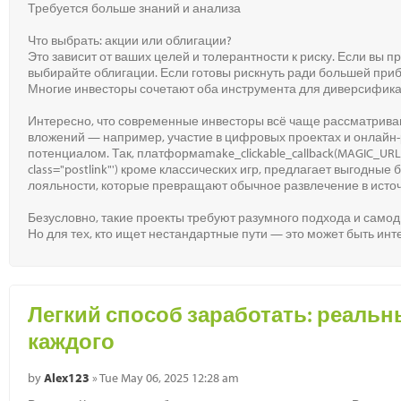
Требуется больше знаний и анализа
Что выбрать: акции или облигации?
Это зависит от ваших целей и толерантности к риску. Если вы 
выбирайте облигации. Если готовы рискнуть ради большей приб
Многие инвесторы сочетают оба инструмента для диверсифик
Интересно, что современные инвесторы всё чаще рассматрив
вложений — например, участие в цифровых проектах и онлайн
потенциалом. Так, платформаmake_clickable_callback(MAGIC_URL_FULL, '
class="postlink"') кроме классических игр, предлагает выгодны
лояльности, которые превращают обычное развлечение в источ
Безусловно, такие проекты требуют разумного подхода и самод
Но для тех, кто ищет нестандартные пути — это может быть ин
Легкий способ заработать: реаль
каждого
by
Alex123
» Tue May 06, 2025 12:28 am