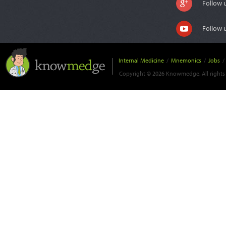
Follow 
Follow 
Internal Medicine
/
Mnemonics
/
Jobs
/
Copyright © 2026 Knowmedge. All rights