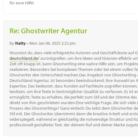
für eure Hilfe!
Re: Ghostwriter Agentur
by
Natty
» Mon Jan 06, 2025 2:22 pm
Wusstest du, dass viele erfolgreiche Autoren und Geschäftsleute auf 
deutschland.de/
zurückgreifen, um ihre Ideen und Visionen effektiv um
Zeit oft knapp ist, kann Ghostwriting eine wahre Hilfe sein, um Projekt
realisieren. Besonders bei komplexen Themen oder bei einem vollen T
Ghostwriter den Unterschied machen.Das Angebot von Ghostwriting-A
Deutschland Agentur, ist besonders beeindruckend. Ihre Auswahl an A
Expertise. Das bedeutet, dass Kunden auf Fachleute zugreifen können
besitzen, um ihre Texte in bestmöglicher Qualität zu verfassen. Es ist e
ermöglicht, Texte zu erhalten, die perfekt zum Stil und der Stimme de
direkt von ihm geschrieben wurden.Eine wichtige Frage, die sich viele s
Prozess des Ghostwritings? Ganz einfach: Du teilst dem Ghostwriter d
Stil mit. Der Ghostwriter übernimmt dann die kreative Arbeit und erstel
widerspiegelt, während er gleichzeitig die notwendige Struktur und Ko
professionell gestalteter Text, der deinem Ruf und deiner Marke zug