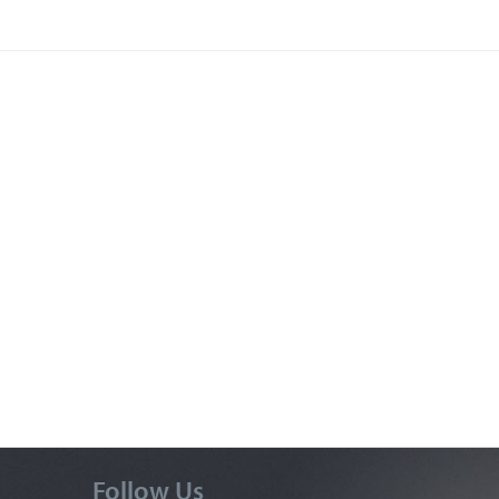
Follow Us