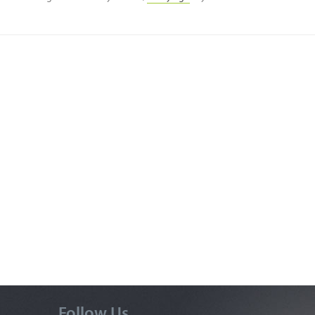
Follow Us