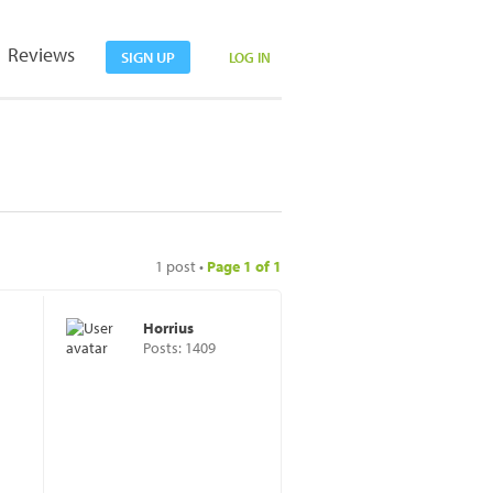
Reviews
SIGN UP
LOG IN
1 post •
Page
1
of
1
Horrius
Posts: 1409