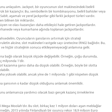
nu anlayalım. Jackpot, bir oyuncunun slot makinesindeki belirli
ük bir kazançtır. Bu, sembollerin bir kombinasyonu, belirli bahisler veya
Sabit, aşamalı ve yerel jackpotlar gibi farklı jackpot türleri vardır.
n bilinen bir miktardır.
yen ve olası kazançları daha etkileyici hale getiren jackpotlardır.
kumarhanede veya kumarhane ağında toplanan jackpotlardır.
sedelim. Oyuncuların şanslarını artırmak için strateji
ruletin aksine, slot makineleri rastgele sayı üretecine (RNG) bağlıdır. Bu,
 hiçbir stratejinin sonucu etkileyemeyeceği anlamına gelir.
una bağlı olarak büyük ölçüde değişebilir. Örneğin, çoğu durumda,
ç milyonda 1'dir.
pot kazanma şansı daha da düşük olabilir. Örneğin, böyle bir slotta
abilir.
aha yüksek olabilir, ancak yine de 1 milyonda 1 gibi nispeten düşük
ma şansının o kadar düşük olduğunu anlamak önemlidir.
u anlamanıza yardımcı olacak bazı gerçek kazanç örneklerine
ri Mega Moolah'dır. Bu slot, birkaç kez 1 milyon doları aşan meblağlar
rneğin, 2015 yılında Finlandiyalı bir oyuncu rekor 18,9 milyon Euro