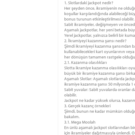
1. Slotlardaki jackpot nedir?
Her şeyden önce, ikramiyenin ne olduğu
koşullar karşılandığında alabileceği büy
bonus turunun etkinleştirilmesi olabilir. 
Sabit ikramiyeler, değişmeyen ve öncede
Aşamalı jackpotlar, her yeni betada büyü
Yerel jackpotlar, yalnızca belirli bir 
2. İkramiyeyi kazanma şansı nedir?
Şimdi ikramiyeyi kazanma şansından bah
kullanabilecekleri kart oyunlarının veya 
her dönüşün tamamen rastgele olduğu ve
2.1. Kazanma olasılıkları
Slotta ikramiye kazanma olasılıkları oy
büyük bir ikramiye kazanma şansı birka
Aşamalı Slotlar: Aşamalı slotlarda jack
ikramiye kazanma şansı 50 milyonda 1 ol
Sabit yuvalar: Sabit yuvalarda oranlar d
olabilir.
Jackpot ne kadar yüksek olursa, kazan
3. Gerçek kazanç örnekleri
Şimdi, bunun ne kadar mümkün olduğun
bakalım.
3.1. Mega Moolah
En ünlü aşamalı jackpot slotlarından bi
için ikramiyeler dağıtmasıyla ünlendi. Ö